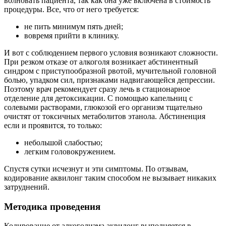
волновать пациента, так как она уже включена в стоимость
процедуры. Все, что от него требуется:
не пить минимум пять дней;
вовремя прийти в клинику.
И вот с соблюдением первого условия возникают сложности.
При резком отказе от алкоголя возникает абстинентный
синдром с приступообразной рвотой, мучительной головной
болью, упадком сил, признаками надвигающейся депрессии.
Поэтому врач рекомендует сразу лечь в стационарное
отделение для детоксикации. С помощью капельниц с
солевыми растворами, глюкозой его организм тщательно
очистят от токсичных метаболитов этанола. Абстиненция
если и проявится, то только:
небольшой слабостью;
легким головокружением.
Спустя сутки исчезнут и эти симптомы. По отзывам,
кодирование аквилонг таким способом не вызывает никаких
затруднений.
Методика проведения
Кодирование от алкоголизма аквилонг выполняется в