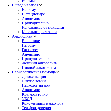
Контакты
Вывод из запоя
На дому
В стационаре
Анонимно
Принудительно
Капельница от похмелья
Капельница от запоя
Алкоголизм
В клинике
На дому
Гипнозом
Анонимно
Принудительно
Женский алкоголизм
Пивной алкоголизм
Наркологическая помощь
Детоксикация
Снятие ломки
Нарколог на дом
Анонимно
Круглосуточно
УБОД
Консультация нарколога
Телефон доверия