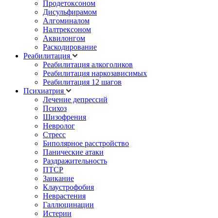
Продетоксоном
Дисульфирамом
Алгоминалом
Налтрексоном
Аквилонгом
Раскодирование
Реабилитация
Реабилитация алкоголиков
Реабилитация наркозависимых
Реабилитация 12 шагов
Психиатрия
Лечение депрессий
Психоз
Шизофрения
Невролог
Стресс
Биполярное расстройство
Панические атаки
Раздражительность
ПТСР
Заикание
Клаустрофобия
Неврастения
Галлюцинации
Истерии