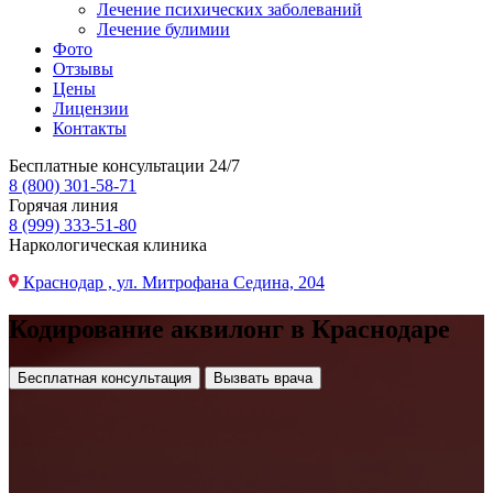
Лечение психических заболеваний
Лечение булимии
Фото
Отзывы
Цены
Лицензии
Контакты
Бесплатные консультации 24/7
8 (800) 301-58-71
Горячая линия
8 (999) 333-51-80
Наркологическая клиника
Краснодар , ул. Митрофана Седина, 204
Кодирование аквилонг в Краснодаре
Бесплатная консультация
Вызвать врача