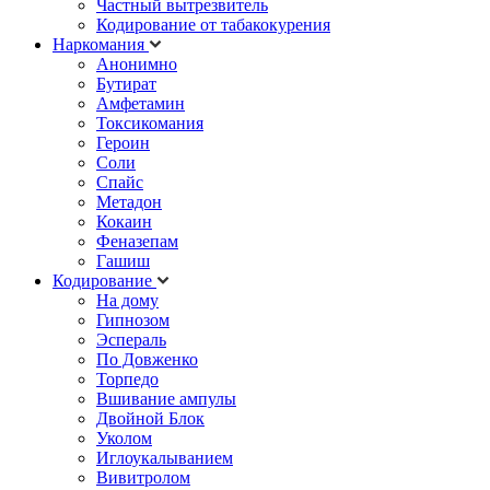
Частный вытрезвитель
Кодирование от табакокурения
Наркомания
Анонимно
Бутират
Амфетамин
Токсикомания
Героин
Соли
Спайс
Метадон
Кокаин
Феназепам
Гашиш
Кодирование
На дому
Гипнозом
Эспераль
По Довженко
Торпедо
Вшивание ампулы
Двойной Блок
Уколом
Иглоукалыванием
Вивитролом