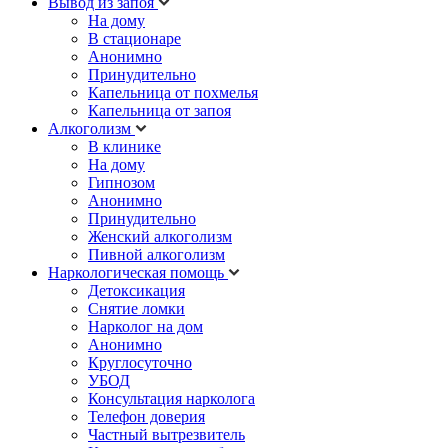
Вывод из запоя
На дому
В стационаре
Анонимно
Принудительно
Капельница от похмелья
Капельница от запоя
Алкоголизм
В клинике
На дому
Гипнозом
Анонимно
Принудительно
Женский алкоголизм
Пивной алкоголизм
Наркологическая помощь
Детоксикация
Снятие ломки
Нарколог на дом
Анонимно
Круглосуточно
УБОД
Консультация нарколога
Телефон доверия
Частный вытрезвитель