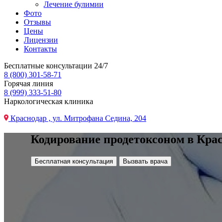
Лечение булимии
Фото
Отзывы
Цены
Лицензии
Контакты
Бесплатные консультации 24/7
8 (800) 301-58-71
Горячая линия
8 (999) 333-51-80
Наркологическая клиника
Краснодар , ул. Митрофана Седина, 204
Кодирование продетоксоном в Кра
Бесплатная консультация
Вызвать врача