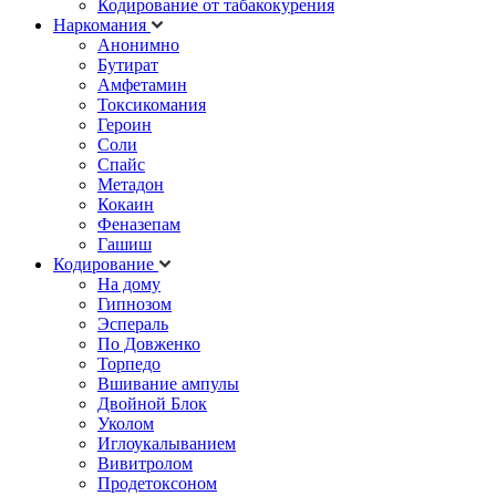
Кодирование от табакокурения
Наркомания
Анонимно
Бутират
Амфетамин
Токсикомания
Героин
Соли
Спайс
Метадон
Кокаин
Феназепам
Гашиш
Кодирование
На дому
Гипнозом
Эспераль
По Довженко
Торпедо
Вшивание ампулы
Двойной Блок
Уколом
Иглоукалыванием
Вивитролом
Продетоксоном