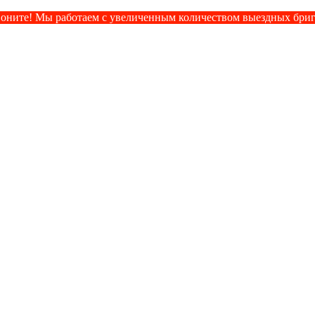
оните! Мы работаем с увеличенным количеством выездных бри