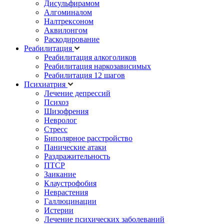
Дисульфирамом
Алгоминалом
Налтрексоном
Аквилонгом
Раскодирование
Реабилитация
Реабилитация алкоголиков
Реабилитация наркозависимых
Реабилитация 12 шагов
Психиатрия
Лечение депрессий
Психоз
Шизофрения
Невролог
Стресс
Биполярное расстройство
Панические атаки
Раздражительность
ПТСР
Заикание
Клаустрофобия
Неврастения
Галлюцинации
Истерии
Лечение психических заболеваний