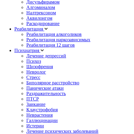
Дисульфирамом
Алгоминалом
Налтрексоном
Аквилонгом
Раскодирование
Реабилитация
Реабилитация алкоголиков
Реабилитация наркозависимых
Реабилитация 12 шагов
Психиатрия
Лечение депрессий
Психоз
Шизофрения
Невролог
Стресс
Биполярное расстройство
Панические атаки
Раздражительность
ПТСР
Заикание
Клаустрофобия
Неврастения
Галлюцинации
Истерии
Лечение психических заболеваний