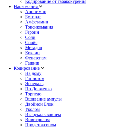
Кодирование от табакокурения
Наркомания
Анонимно
Бутират
Амфетамин
Токсикомания
Героин
Соли
Спайс
Метадон
Кокаин
Феназепам
Гашиш
Кодирование
На дому
Гипнозом
Эспераль
По Довженко
Торпедо
Вшивание ампулы
Двойной Блок
Уколом
Иглоукалыванием
Вивитролом
Продетоксоном