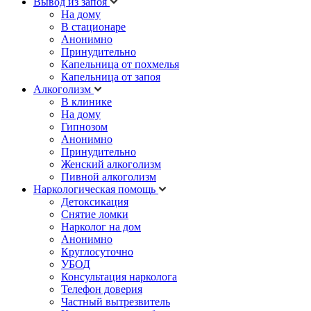
Вывод из запоя
На дому
В стационаре
Анонимно
Принудительно
Капельница от похмелья
Капельница от запоя
Алкоголизм
В клинике
На дому
Гипнозом
Анонимно
Принудительно
Женский алкоголизм
Пивной алкоголизм
Наркологическая помощь
Детоксикация
Снятие ломки
Нарколог на дом
Анонимно
Круглосуточно
УБОД
Консультация нарколога
Телефон доверия
Частный вытрезвитель