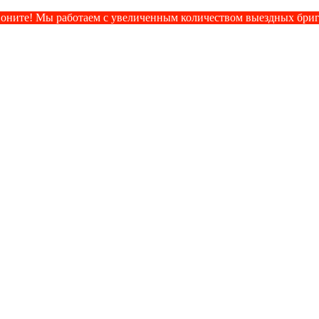
оните! Мы работаем с увеличенным количеством выездных бри