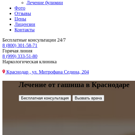
Лечение булимии
Фото
Отзывы
Цены
Лицензии
Контакты
Бесплатные консультации 24/7
8 (800) 301-58-71
Горячая линия
8 (999) 333-51-80
Наркологическая клиника
Краснодар , ул. Митрофана Седина, 204
Лечение от гашиша в Краснодаре
Бесплатная консультация
Вызвать врача