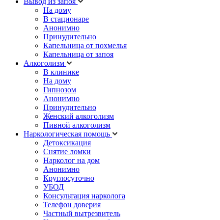
Вывод из запоя
На дому
В стационаре
Анонимно
Принудительно
Капельница от похмелья
Капельница от запоя
Алкоголизм
В клинике
На дому
Гипнозом
Анонимно
Принудительно
Женский алкоголизм
Пивной алкоголизм
Наркологическая помощь
Детоксикация
Снятие ломки
Нарколог на дом
Анонимно
Круглосуточно
УБОД
Консультация нарколога
Телефон доверия
Частный вытрезвитель