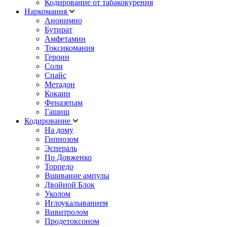
Кодирование от табакокурения
Наркомания
Анонимно
Бутират
Амфетамин
Токсикомания
Героин
Соли
Спайс
Метадон
Кокаин
Феназепам
Гашиш
Кодирование
На дому
Гипнозом
Эспераль
По Довженко
Торпедо
Вшивание ампулы
Двойной Блок
Уколом
Иглоукалыванием
Вивитролом
Продетоксоном