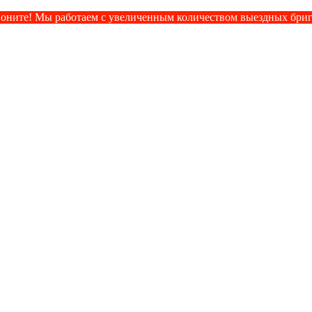
оните! Мы работаем с увеличенным количеством выездных бри