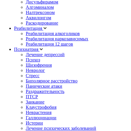
Дисульфирамом
Алгоминалом
Налтрексоном
Аквилонгом
Раскодирование
Реабилитация
Реабилитация алкоголиков
Реабилитация наркозависимых
Реабилитация 12 шагов
Психиатрия
Лечение депрессий
Психоз
Шизофрения
Невролог
Стресс
Биполярное расстройство
Панические атаки
Раздражительность
ПТСР
Заикание
Клаустрофобия
Неврастения
Галлюцинации
Истерии
Лечение психических заболеваний