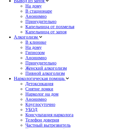
Вывод из запоя
На дому
В стационаре
Анонимно
Принудительно
Капельница от похмелья
Капельница от запоя
Алкоголизм
В клинике
На дому
Гипнозом
Анонимно
Принудительно
Женский алкоголизм
Пивной алкоголизм
Наркологическая помощь
Детоксикация
Снятие ломки
Нарколог на дом
Анонимно
Круглосуточно
УБОД
Консультация нарколога
Телефон доверия
Частный вытрезвитель