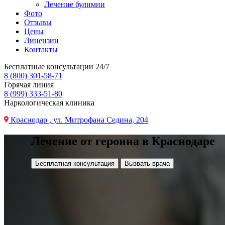
Лечение булимии
Фото
Отзывы
Цены
Лицензии
Контакты
Бесплатные консультации 24/7
8 (800) 301-58-71
Горячая линия
8 (999) 333-51-80
Наркологическая клиника
Краснодар , ул. Митрофана Седина, 204
Лечение от героина в Краснодаре
Бесплатная консультация
Вызвать врача