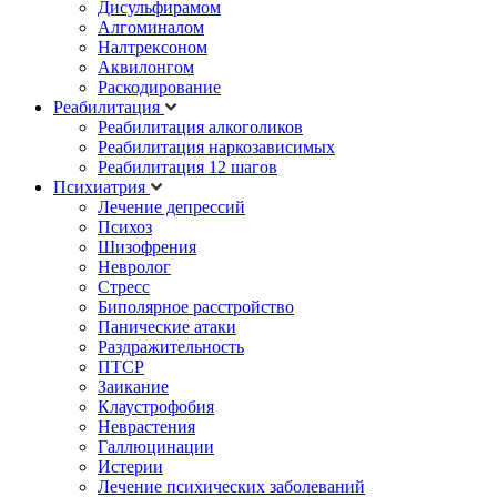
Дисульфирамом
Алгоминалом
Налтрексоном
Аквилонгом
Раскодирование
Реабилитация
Реабилитация алкоголиков
Реабилитация наркозависимых
Реабилитация 12 шагов
Психиатрия
Лечение депрессий
Психоз
Шизофрения
Невролог
Стресс
Биполярное расстройство
Панические атаки
Раздражительность
ПТСР
Заикание
Клаустрофобия
Неврастения
Галлюцинации
Истерии
Лечение психических заболеваний