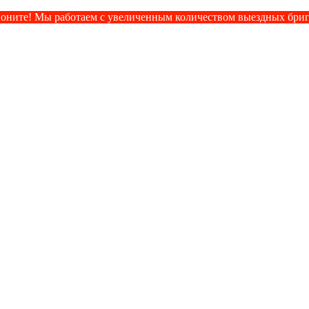
оните! Мы работаем с увеличенным количеством выездных бри