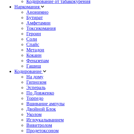
Кодирование от табакокурения
Наркомания
Анонимно
Бутират
Амфетамин
Токсикомания
Героин
Соли
Спайс
Метадон
Кокаин
Феназепам
Гашиш
Кодирование
На дому
Гипнозом
Эспераль
По Довженко
Торпедо
Вшивание ампулы
Двойной Блок
Уколом
Иглоукалыванием
Вивитролом
Продетоксоном