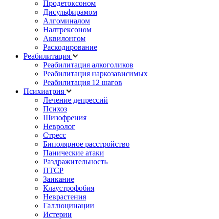
Продетоксоном
Дисульфирамом
Алгоминалом
Налтрексоном
Аквилонгом
Раскодирование
Реабилитация
Реабилитация алкоголиков
Реабилитация наркозависимых
Реабилитация 12 шагов
Психиатрия
Лечение депрессий
Психоз
Шизофрения
Невролог
Стресс
Биполярное расстройство
Панические атаки
Раздражительность
ПТСР
Заикание
Клаустрофобия
Неврастения
Галлюцинации
Истерии