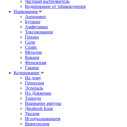
Частный вытрезвитель
Кодирование от табакокурения
Наркомания
Анонимно
Бутират
Амфетамин
Токсикомания
Героин
Соли
Спайс
Метадон
Кокаин
Феназепам
Гашиш
Кодирование
На дому
Гипнозом
Эспераль
По Довженко
Торпедо
Вшивание ампулы
Двойной Блок
Уколом
Иглоукалыванием
Вивитролом