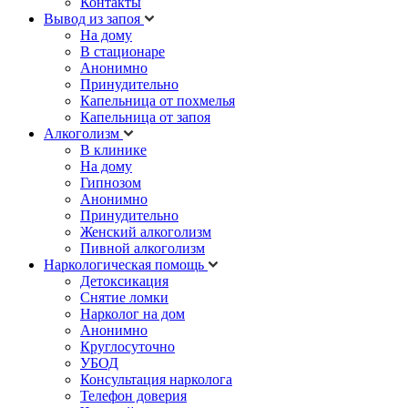
Контакты
Вывод из запоя
На дому
В стационаре
Анонимно
Принудительно
Капельница от похмелья
Капельница от запоя
Алкоголизм
В клинике
На дому
Гипнозом
Анонимно
Принудительно
Женский алкоголизм
Пивной алкоголизм
Наркологическая помощь
Детоксикация
Снятие ломки
Нарколог на дом
Анонимно
Круглосуточно
УБОД
Консультация нарколога
Телефон доверия